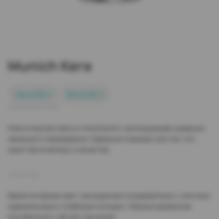
Munich Кега
Кега 30 л
Кега 20 л
ХАРАКТЕРИСТИКИ
Классическое пиво в стиле Munich, воплощающее традиции
немецкого пивоварения. Идеально подходит для тех, кто
ценит богатый вкус и качество.
ОПИСАНИЕ
Яркий янтарный цвет, насыщенный солодовый вкус с мягкими
карамельными и хлебными нотками. Сбалансированное
послевкусие с лёгкой горчинкой.