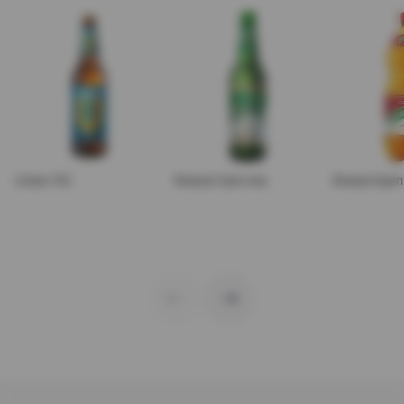
Urban 312
Живое Светлое
Живое Креп