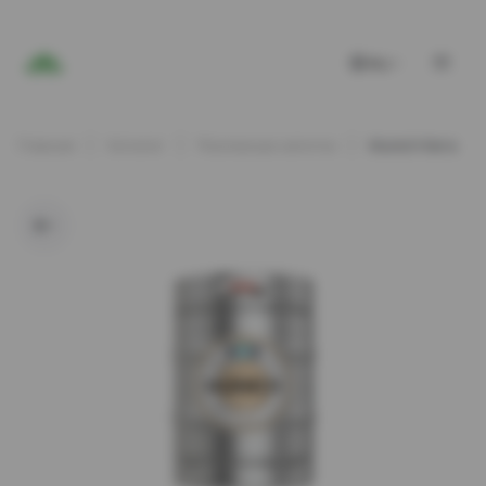
RU
Главная
Каталог
Разливные напитки
Munich Кега