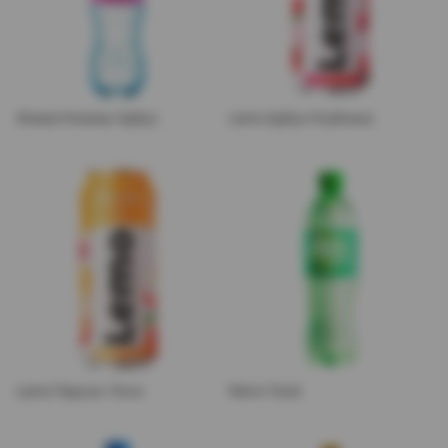
Живая Клюква-Арбуз
Lemo Арбуз-Клубника
Lemo Персик-Личи
Retro Twist