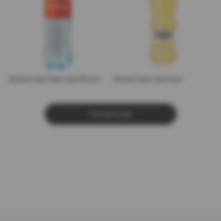
Живая вода Красное яблоко
Живой Квас Овсяный
ПОКАЗАТЬ ЕЩЕ