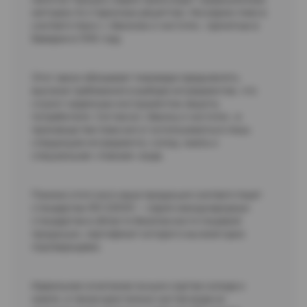
методом по старинным рецептам. Мы варим пиво в
соответствии с «Законом о чистоте», принятым в
Баварии в 1516 году.
Этот закон обязывает пивовара предъявлять
высокие требования в выборе ингредиентов, что
служит надежным инструментом защиты
потребителя. Согласно «Закону о чистоте», в
производстве пива могут использоваться лишь
следующие ингредиенты: солод, хмель и
специальная «пивная» вода.
Помимо этого вся наша продукция соответствует
стандартам ISO 22000 — серия международных
стандартов в области безопасности пищевой
продукции, сертификат которого мы ежегодно
подтверждаем.
Идеальное сочетание лучших сортов солода и
хмеля, а также кристально чистая вода из