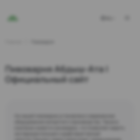
RU
Главная
Пивоварня
Пивоварня Абдыш-Ата |
Официальный сайт
На нашей пивоварне установлено современное
оборудование импортного производства. Также в
компании имеется миниварка, что позволяет варить
экспериментальный и крафтовый пенный
напиток.Процесс варки происходит традиционным