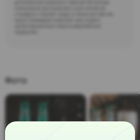
артезианской скважины глубиной 120 метров
(специально доочищенная и умягченная до
стандарта «пивной» воды),а также мастерство
наших пивоваров позволяет нам создать
неповторимый вкус пива по европейским
традициям.
Фото