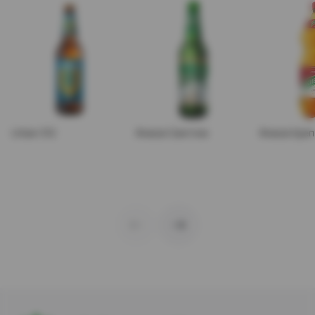
Urban 312
Живое Светлое
Живое Креп