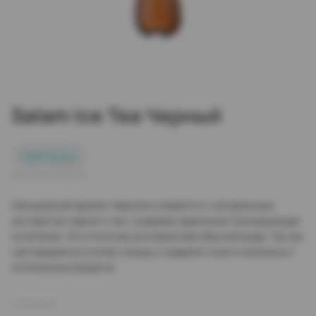
Salam Ice Tea Черный
ПЭТ 0.9 л
ХАРАКТЕРИСТИКИ
Насыщенный аромат персика сливается с натуральным
экстрактом черного чая, создавая идеальное тонизирующее
сочетание. Это отличная альтернатива обычной воде, так как
чай прекрасно утоляет жажду и содержит много полезных и
питательных веществ.
ОПИСАНИЕ