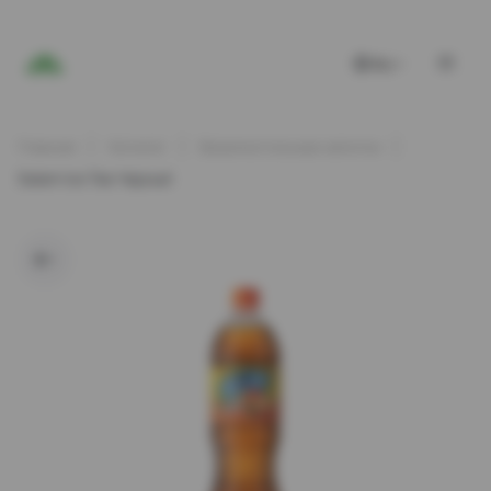
RU
Главная
Каталог
Безалкогольные напитки
Salam Ice Tea Черный