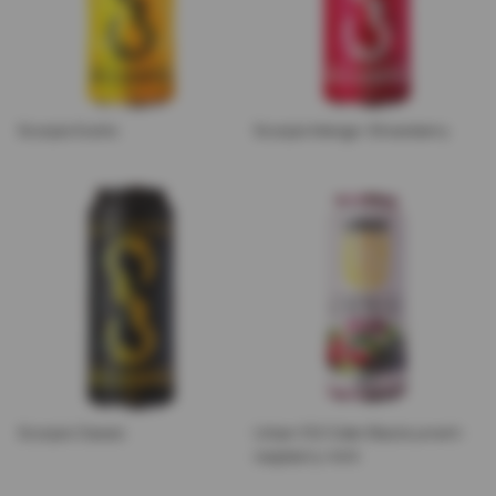
Scorpio Exotic
Scorpio Mango–Strawberry
Scorpio Classic
Urban 312 Cider Blackcurrant-
raspberry-mint