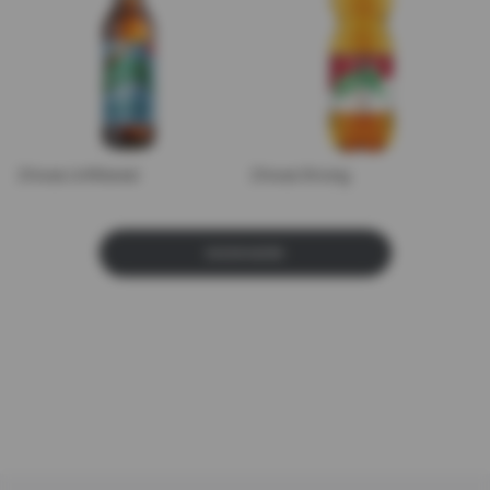
Zhivoe Unfiltered
Zhivoe Strong
SHOW MORE