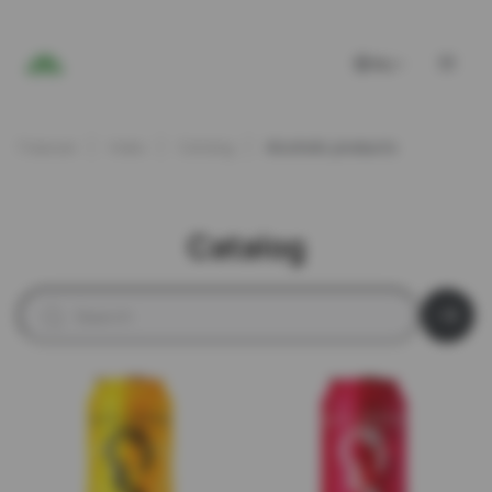
RU
Главная
Index
Catalog
Alcoholic products
Catalog